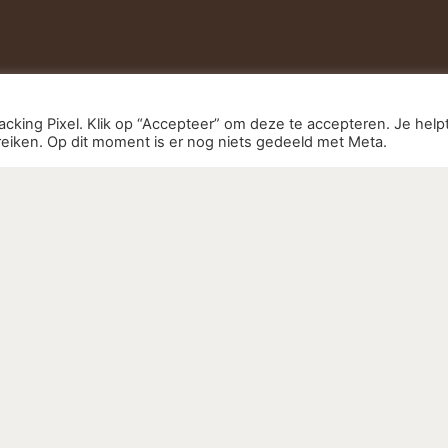
R ERWIN
cking Pixel. Klik op “Accepteer” om deze te accepteren. Je help
tmanstraat 26
eiken. Op dit moment is er nog niets gedeeld met Meta.
Jsselstein
OPENINGSTIJDEN
iererwin.nl
Maandag - Vrijdag
6-46785020
19:00 - 21:00u
gegevens:
Weekend
ssagepraktijk Dekker
|
10:00 - 17:00u
rwin
04123
mer: NL002138631B07