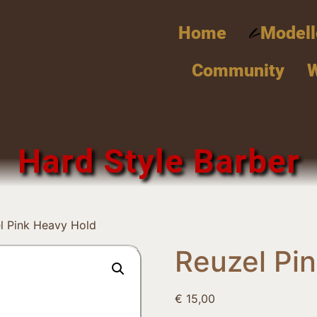
Home
Modell
Community
Hard Style Barber
l Pink Heavy Hold
Reuzel Pi
€
15,00