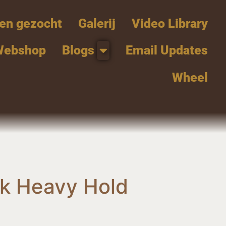
en gezocht
Galerij
Video Library
Webshop
Blogs
Email Updates
Wheel
nk Heavy Hold