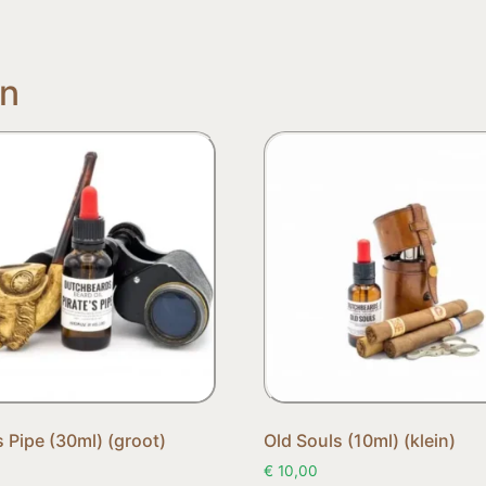
en
s Pipe (30ml) (groot)
Old Souls (10ml) (klein)
€
10,00