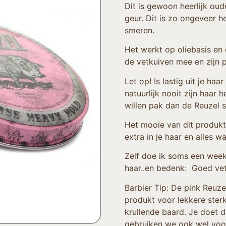
Dit is gewoon heerlijk ou
geur. Dit is zo ongeveer h
smeren.
Het werkt op oliebasis en
de vetkuiven mee en zijn p
Let op! Is lastig uit je ha
natuurlijk nooit zijn haar
willen pak dan de Reuzel
Het mooie van dit produkt 
extra in je haar en alles wa
Zelf doe ik soms een week
haar..en bedenk: Goed vet
Barbier Tip: De pink Reuze
produkt voor lekkere ste
krullende baard. Je doet da
gebruiken we ook wel voor