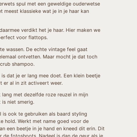
derwets spul met een geweldige ouderwetse
et meest klassieke wat je in je haar kan
 daarmee verdikt het je haar. Hier maken we
erfect voor flattops.
ar te wassen. De echte vintage feel gaat
 helemaal ontvetten. Maar mocht je dat toch
 scrub shampoo.
is dat je er lang mee doet. Een klein beetje
t er al in zit activeert weer.
 lang met dezelfde roze reuzel in mijn
 is niet smerig.
l is ook te gebruiken als baard styling
rke hold. Werkt met name goed voor de
n een beetje in je hand en kneed dit erin. Dit
 de fotoshoots. Nadeel is dan de geur als je