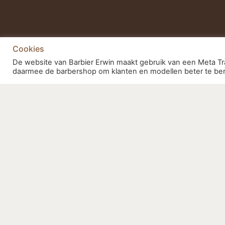
BARBIE
Cookies
De website van Barbier Erwin maakt gebruik van een Meta Tra
Hugopoor
daarmee de barbershop om klanten en modellen beter te ber
3404 AK I
info@barb
Telnr: 0
Bedrijfs
Naam:
Ma
Barbier Erwin
Barbier E
Barbier Erwin
Kvk: 758
Btw num