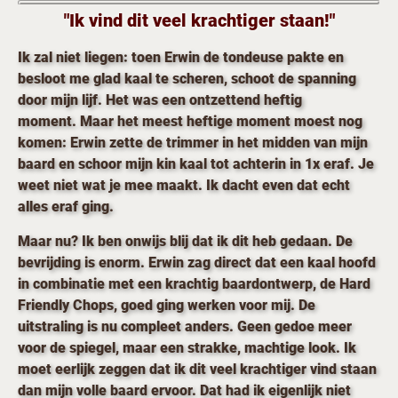
"Ik vind dit veel krachtiger staan!"
Ik zal niet liegen: toen Erwin de tondeuse pakte en
besloot me glad kaal te scheren, schoot de spanning
door mijn lijf
. Het was een ontzettend heftig
moment.
Maar het meest heftige moment moest nog
komen:
Erwin zette de trimmer in het midden van mijn
baard en schoor mijn kin kaal tot achterin in 1x eraf. Je
weet niet wat je mee maakt. Ik dacht even dat echt
alles eraf ging.
Maar nu?
Ik ben onwijs blij dat ik dit heb gedaan.
De
bevrijding is enorm
.
Erwin zag direct dat een kaal hoofd
in combinatie met een krachtig baardontwerp, de
Hard
Friendly Chops, goed ging werken voor mij.
De
uitstraling is nu compleet anders
.
Geen gedoe meer
voor de spiegel, maar een strakke, machtige look. Ik
moet eerlijk zeggen dat ik dit veel krachtiger vind staan
dan mijn volle baard ervoor. Dat had ik eigenlijk niet