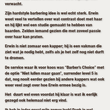
verwacht.
Zijn hardstyle barbering idee is wel echt sterk. Erwin
weet veel te vertellen over wat contrast doet met haar
en hij lijkt wel een studie gemaakt te hebben van
baarden. Zelden iemand gezien die met zoveel passie
over haar kan praten.
Erwin is niet zomaar een kapper; hij is een vakman die
ziet wat je nodig hebt, zelfs als je het zelf nog niet durft
te dromen
.
De service waar ik voor koos was “Barber’s Choice” met
de optie “Niet lullen maar gaan”, surrender level 5 is
dat, nog nooit eerder gezien bij andere kappers wat ook
weer veel zegt over hoe Erwin ermee bezig is.
Het duurt wel even voordat hij klaar is wat ik eerlijk
gezegd ook helemaal niet erg vind.
Ik heb in ieder geval mijn zomer look! Dank je wel