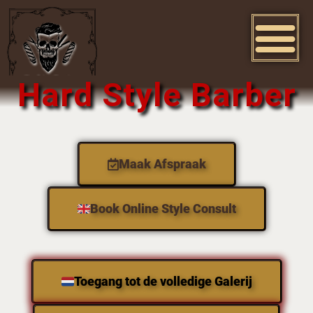
Hard Style Barber
Maak Afspraak
Book Online Style Consult
Toegang tot de volledige Galerij