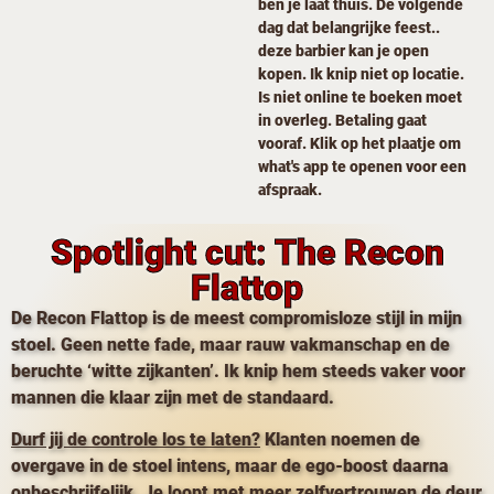
ben je laat thuis. De volgende
dag dat belangrijke feest..
deze barbier kan je open
kopen. Ik knip niet op locatie.
Is niet online te boeken moet
in overleg. Betaling gaat
vooraf. Klik op het plaatje om
what's app te openen voor een
afspraak.
Spotlight cut: The Recon
Flattop
De Recon Flattop is de meest compromisloze stijl in mijn
stoel. Geen nette fade, maar rauw vakmanschap en de
beruchte ‘witte zijkanten’. Ik knip hem steeds vaker voor
mannen die klaar zijn met de standaard.
Durf jij de controle los te laten?
Klanten noemen de
overgave in de stoel intens, maar de ego-boost daarna
onbeschrijfelijk. Je loopt met meer zelfvertrouwen de deur