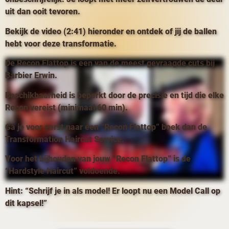
uit dan ooit tevoren.
Bekijk de video (2:41) hieronder en ontdek of jij de ballen
hebt voor deze transformatie.
De Recon Flattop is een van de meest gevraagde cuts bij
Barbier Erwin.
Beschikbaarheid is beperkt door de precisie en tijd die elke
Recon vereist (minimaal 60 min).
Ga je voor eerst naar een “Recon Flattop” boek dan de
Transformation Haircut Service.
Voor het bijhouden van jouw “Recon Flattop” is de
“Hardstyle Haircut” voldoende.
Hint: “Schrijf je in als model! Er loopt nu een Model Call op
dit kapsel!”