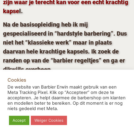
zijn waar je terecht kan voor een echt krachtig
kapse
l.
Na de basisopleiding heb ik mij
gespecialiseerd in “hardstyle barbering”. Dus
niet het “klassieke werk” maar in plaats
daarvan hele krachtige kapsels. Ik zoek de
randen op van de “barbier regeltjes” en ga er
dikwijls overheen.
Cookies
Nog steeds bezig met het bedenken van
De website van Barbier Erwin maakt gebruik van een
nieuwe krachtige kapsels en mogelijkheden.
Meta Tracking Pixel. Klik op “Accepteer” om deze te
accepteren. Je helpt daarmee de barbershop om klanten
En met regelmaat nog altijd bezig met
en modellen beter te bereiken. Op dit moment is er nog
niets gedeeld met Meta.
trainingen.
Accept
Weiger Cookies
De klanten die ik heb zijn net als jou,
geïnteresseerd in sterke stijlen! Stuk voor stuk