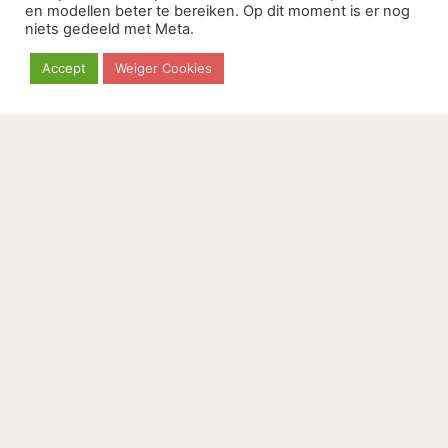
Maandag - Vrijdag
en modellen beter te bereiken. Op dit moment is er nog
niets gedeeld met Meta.
19:00 - 21:00u
Weekend
Accept
Weiger Cookies
10:00 - 17:00u