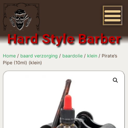
Hard Style Barber
Home
/
baard verzorging
/
baardolie
/
klein
/ Pirate’s
Pipe (10ml) (klein)