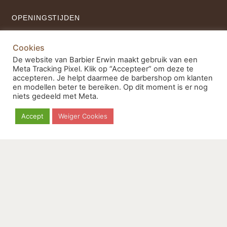
OPENINGSTIJDEN
Maandag - Vrijdag
Cookies
19:00 - 21:00u
De website van Barbier Erwin maakt gebruik van een
Weekend
Meta Tracking Pixel. Klik op “Accepteer” om deze te
10:00 - 17:00u
accepteren. Je helpt daarmee de barbershop om klanten
en modellen beter te bereiken. Op dit moment is er nog
niets gedeeld met Meta.
Accept
Weiger Cookies