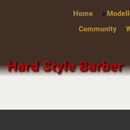
Home
Modell
Community
Hard Style Barber