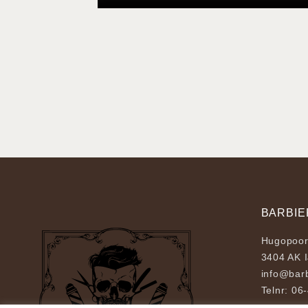
BARBIE
Hugopoor
3404 AK I
info@barb
Telnr: 0