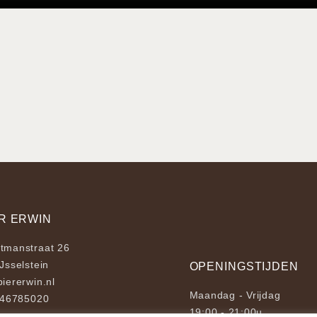
R ERWIN
tmanstraat 26
Jsselstein
OPENINGSTIJDEN
iererwin.nl
Maandag - Vrijdag
6-46785020
19:00 - 21:00u