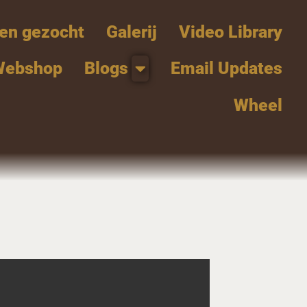
en gezocht
Galerij
Video Library
Webshop
Blogs
Email Updates
Wheel