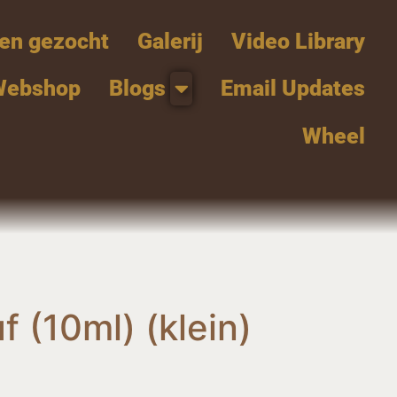
en gezocht
Galerij
Video Library
Webshop
Blogs
Email Updates
Wheel
f (10ml) (klein)