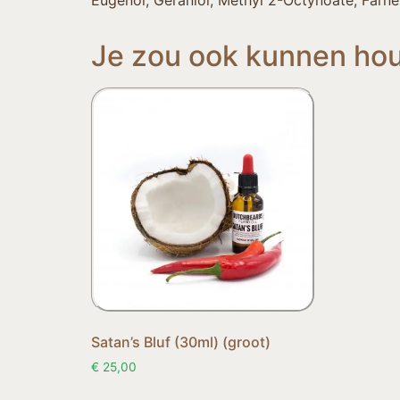
Eugenol, Geraniol, Methyl 2-Octynoate, Farnes
Je zou ook kunnen ho
Satan’s Bluf (30ml) (groot)
€
25,00