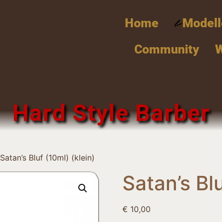
Home
Modell
Community
Hard Style Barber
Satan’s Bluf (10ml) (klein)
Satan’s Blu
€
10,00