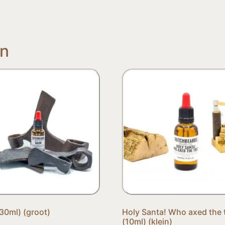
en
(30ml) (groot)
Holy Santa! Who axed the 
(10ml) (klein)