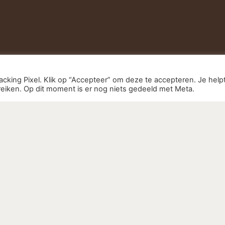
cking Pixel. Klik op “Accepteer” om deze te accepteren. Je help
eiken. Op dit moment is er nog niets gedeeld met Meta.
R ERWIN
tmanstraat 26
Jsselstein
OPENINGSTIJDEN
iererwin.nl
Maandag - Vrijdag
6-46785020
19:00 - 21:00u
gegevens:
Weekend
ssagepraktijk Dekker
|
10:00 - 17:00u
rwin
04123
mer: NL002138631B07