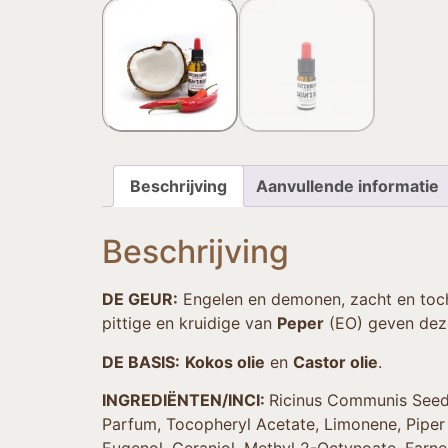
Beschrijving
Aanvullende informatie
Beschrijving
DE GEUR:
Engelen en demonen, zacht en toch 
pittige en kruidige van
Peper
(EO) geven deze 
DE BASIS:
Kokos olie
en
Castor olie
.
INGREDIËNTEN/INCI:
Ricinus Communis Seed O
Parfum, Tocopheryl Acetate, Limonene, Piper N