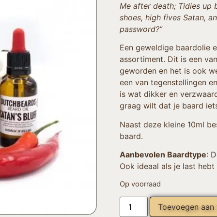
Me after death; Tidies up 
shoes, high fives Satan, a
password?”
Een geweldige baardolie e
assortiment. Dit is een v
geworden en het is ook we
een van tegenstellingen en
is wat dikker en verzwaar
graag wilt dat je baard iet
Naast deze kleine 10ml be
baard.
Aanbevolen Baardtype
: 
Ook ideaal als je last heb
Op voorraad
Toevoegen aan