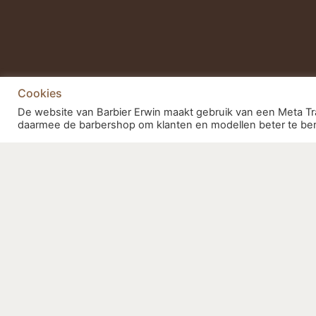
Cookies
De website van Barbier Erwin maakt gebruik van een Meta Tra
daarmee de barbershop om klanten en modellen beter te ber
BARBIE
Hugopoor
3404 AK I
info@barb
Telnr: 0
Bedrijfs
Naam:
Ma
Barbier Erwin
Barbier E
Barbier Erwin
Kvk: 758
Btw num