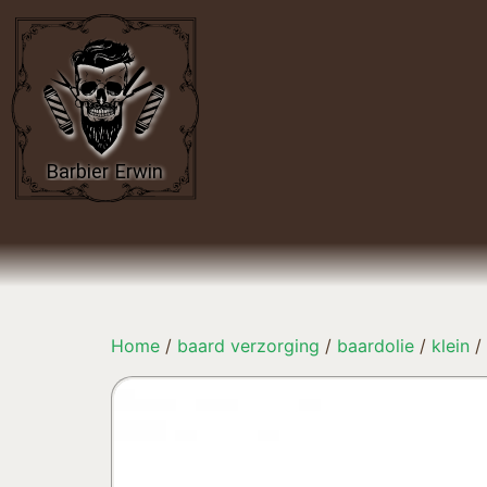
Home
/
baard verzorging
/
baardolie
/
klein
/ 