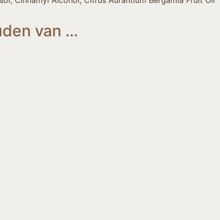
ol, Cinnamyl Alcohol, Citrus Aurantium Bergamia Fruit Oil
uden van …