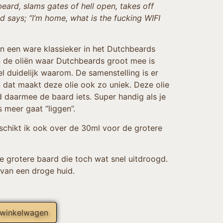
beard, slams gates of hell open, takes off
nd says; “I’m home, what is the fucking WIFI
n een ware klassieker in het Dutchbeards
an de oliën waar Dutchbeards groot mee is
l duidelijk waarom. De samenstelling is er
 dat maakt deze olie ook zo uniek. Deze olie
d daarmee de baard iets. Super handig als je
s meer gaat “liggen”.
schikt ik ook over de 30ml voor de grotere
De grotere baard die toch wat snel uitdroogd.
t van een droge huid.
 winkelwagen